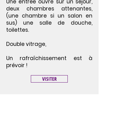
Une entrée ouvre sur un séjour,
deux chambres attenantes,
(une chambre si un salon en
sus) une salle de douche,
toilettes.
Double vitrage,
Un rafraîchissement est à
prévoir !
VISITER
N'HÉSITEZ PAS À NOUS
CONTACTER PAR E-MAIL OU PAR
TÉLÉPHONE :