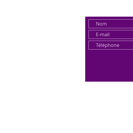
18, chemin du vallon
69004 Lyon
ies