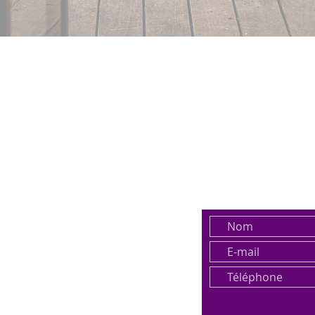
CONTACTER PAR
VOUS POUVEZ 
E :
JOINDRE VIA LE
:
18, chemin du vallon
69004 Lyon