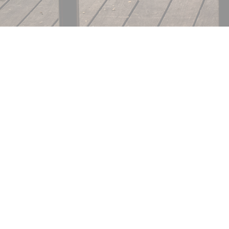
N'HÉSITEZ PAS À NOUS 
E-MAIL OU PAR TÉLÉPHON
Florence Chabran
06 99 45 67 96
coteimmo@9business.fr
Quentin Chabran
agencecoteimmo@sfr.fr