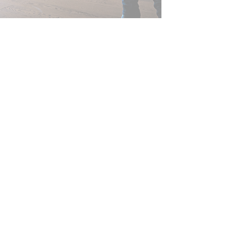
N'HÉSITEZ PAS À NOUS
CONTACTER PAR E-MAIL OU PAR
TÉLÉPHONE :
Florence Chabran
06 99 45 67 96
coteimmo@9business.fr
Quentin Chabran
agencecoteimmo@sfr.fr
06 66 43 69 41
18, chemin du vallon
69004 Lyon